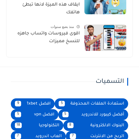
ايقاف هذه الميزة لانها تبطئ
هاتفك
منذ بضع سنوات
اقوى فيروسات واتساب جاهزه
للنسخ مميزات
التسميات
استعادة الملفات المحذوفة
افضل 1xbet
9
5
أفضل كيبورد للاندرويد
افضل vpn
5
5
البنوك الالكترونية
التكنولوجيا
18
8
الربح من الانترنت
العاب اندرويد
7
7