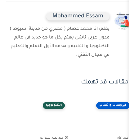
Mohammed Ess
 انا محمد عصام ( مصري من مدينة اسيوط )
ربي ناشىْ يهتم بكل ما هو حديد في عالم
وجيا و التقنية و هدفه الأول التعلم والتعليم
ل التقني.
 تهمك
التكنولوجيا
منذ بضع سنوات