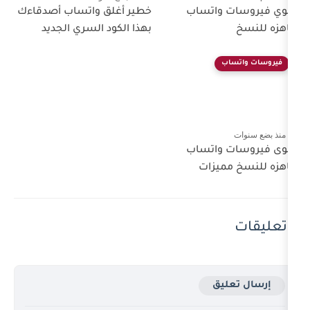
اتساب
خطير أغلق واتساب أصدقاءك
بهذا الكود السري الجديد
اتساب
زات
ق