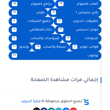
برامج كمبيوتر
30
14
بلوجر
16
11
يد
جميع الشبكات
6
37
ذكاء اصطناعي
4
21
فيروسات واتساب
5
4
نسخة واتساب
ويندوز
11
73
3
15
رات مشاهدة الصفحة
ع الحقوق محفوظة ©
فكرة اندرويد