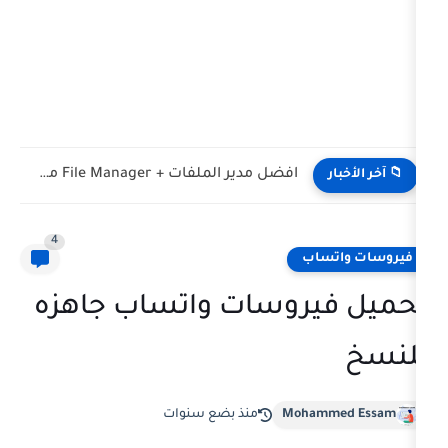
افضل مدير الملفات + File Manager مميزات اندرويد
4
ب
روسات واتساب جاهزه
Moha
منذ بضع سنوات