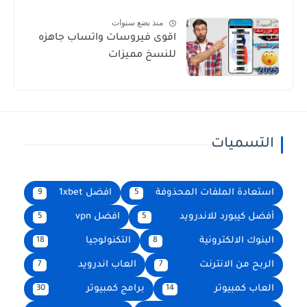
منذ بضع سنوات
اقوى فيروسات واتساب جاهزه
للنسخ مميزات
التسميات
استعادة الملفات المحذوفة
افضل 1xbet
9
5
أفضل كيبورد للاندرويد
افضل vpn
5
5
البنوك الالكترونية
التكنولوجيا
18
8
الربح من الانترنت
العاب اندرويد
7
7
العاب كمبيوتر
برامج كمبيوتر
30
14