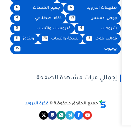
يد
جميع الشبكات
6
37
ذكاء اصطناعي
4
21
فيروسات واتساب
5
4
نسخة واتساب
ويندوز
11
73
3
15
رات مشاهدة الصفحة
ع الحقوق محفوظة ©
فكرة اندرويد