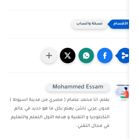
خة واتساب
Mohammed Ess
 انا محمد عصام ( مصري من مدينة اسيوط )
ربي ناشىْ يهتم بكل ما هو حديد في عالم
وجيا و التقنية و هدفه الأول التعلم والتعليم
ل التقني.