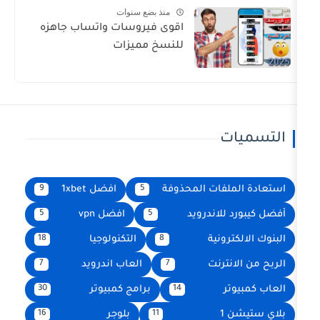
منذ بضع سنوات
اقوى فيروسات واتساب جاهزه
للنسخ مميزات
فات المحذوفة
افضل 1xbet
9
5
لاندرويد
افضل vpn
5
5
ونية
التكنولوجيا
18
8
رنت
العاب اندرويد
7
7
برامج كمبيوتر
30
14
بلوجر
16
11