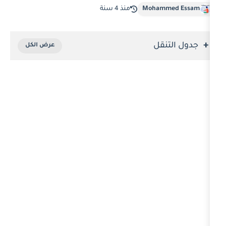
Moha
منذ 4 سنة
ل