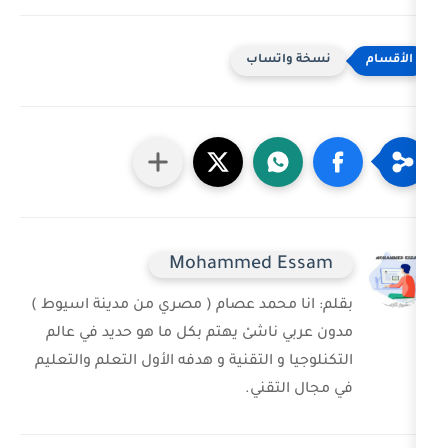
خة واتساب
Mohammed Ess
 انا محمد عصام ( مصري من مدينة اسيوط )
ربي ناشىْ يهتم بكل ما هو حديد في عالم
وجيا و التقنية و هدفه الأول التعلم والتعليم
ل التقني.