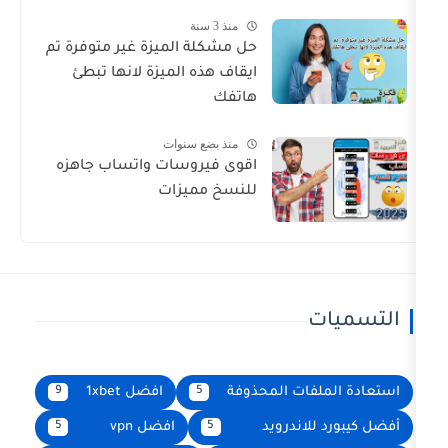
منذ 3 سنة
حل مشكلة الميزة غير متوفرة تم
ايقاف هذه الميزة لانها تبطئ
هاتفك
منذ بضع سنوات
اقوى فيروسات واتساب جاهزه
للنسخ مميزات
فات المحذوفة
افضل 1xbet
9
5
لاندرويد
افضل vpn
5
5