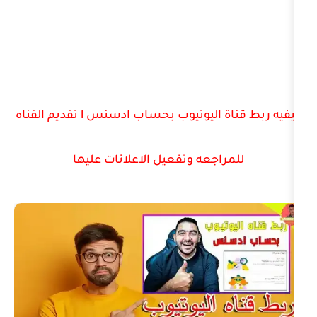
كيفيه ربط قناة اليوتيوب بحساب ادسنس l تقديم القناه
اجعه وتفعيل الاعلانات عليها