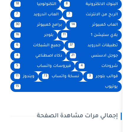
ونية
التكنولوجيا
18
8
رنت
العاب اندرويد
7
7
برامج كمبيوتر
30
14
بلوجر
16
11
يد
جميع الشبكات
6
37
ذكاء اصطناعي
4
21
فيروسات واتساب
5
4
نسخة واتساب
ويندوز
11
73
3
15
رات مشاهدة الصفحة