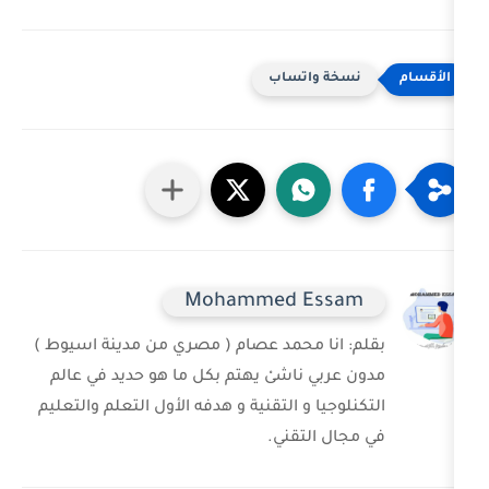
خة واتساب
Mohammed Ess
 انا محمد عصام ( مصري من مدينة اسيوط )
ربي ناشىْ يهتم بكل ما هو حديد في عالم
وجيا و التقنية و هدفه الأول التعلم والتعليم
ل التقني.