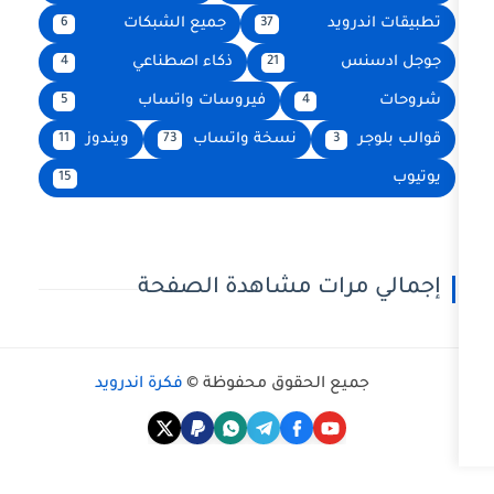
يد
جميع الشبكات
6
37
ذكاء اصطناعي
4
21
فيروسات واتساب
5
4
نسخة واتساب
ويندوز
11
73
3
15
رات مشاهدة الصفحة
ع الحقوق محفوظة ©
فكرة اندرويد