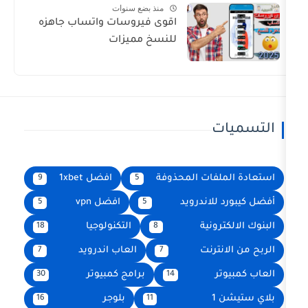
منذ بضع سنوات
اقوى فيروسات واتساب جاهزه
للنسخ مميزات
فات المحذوفة
افضل 1xbet
9
5
لاندرويد
افضل vpn
5
5
ونية
التكنولوجيا
18
8
رنت
العاب اندرويد
7
7
برامج كمبيوتر
30
14
بلوجر
16
11