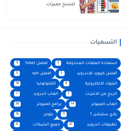
للنسخ مميزات
التسميات
استعادة الملفات المحذوفة
افضل 1xbet
9
5
أفضل كيبورد للاندرويد
افضل vpn
5
5
البنوك الالكترونية
التكنولوجيا
18
8
الربح من الانترنت
العاب اندرويد
7
7
العاب كمبيوتر
برامج كمبيوتر
30
14
بلاي ستيشن 1
بلوجر
16
11
تطبيقات اندرويد
جميع الشبكات
6
37